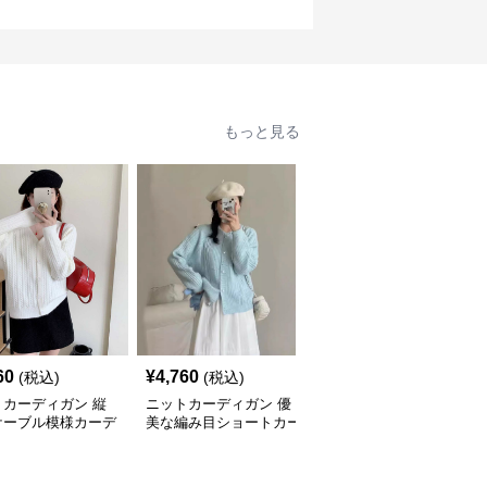
もっと見る
60
¥
4,760
¥
4,760
(税込)
(税込)
(税込)
トカーディガン 縦
ニットカーディガン 優
ニットカーディガン ね
ケーブル模様カーデ
美な編み目ショートカー
じり模様の伝統美カーデ
ン
ディガン
ィガン