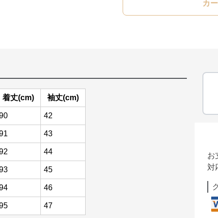
カー
着丈(cm)
袖丈(cm)
90
42
91
43
92
44
お
対
93
45
94
46
95
47