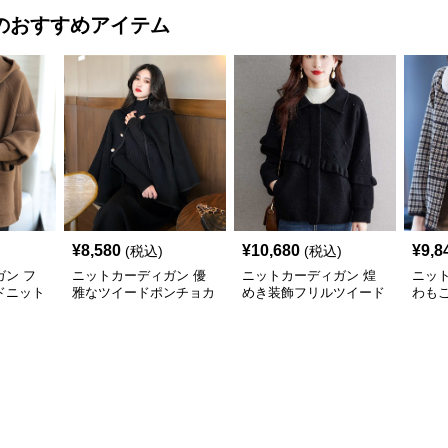
のおすすめアイテム
¥
8,580
¥
10,680
¥
9,8
(税込)
(税込)
ン フ
ニットカーディガン 優
ニットカーディガン 煌
ニッ
ドニット
雅なツイードポンチョカ
めき装飾フリルツイード
わも
ーディガン
カーディガン
カー