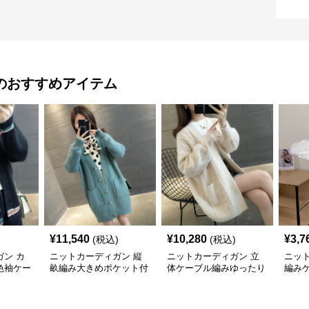
のおすすめアイテム
¥
11,540
¥
10,280
¥
3,7
(税込)
(税込)
ン カ
ニットカーディガン 縦
ニットカーディガン 立
ニッ
色袖ケー
畝編み大きめポケット付
体ケーブル編みゆったり
編み
カーディ
きロング丈ニットカーデ
ロング丈ニットカーディ
ィガ
ィガン
ガン