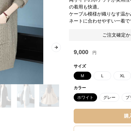
の着用も快適。
ケーブル模様が織りなす温か
ネートに合わせやすい一着で
ご注文確定か
Next slide
9,000
円
サイズ
M
L
XL
カラー
ホワイト
グレー
ブ
購