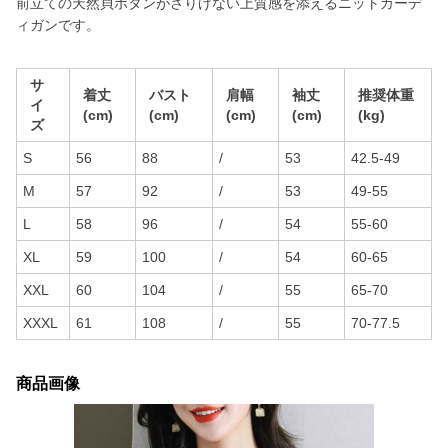
前立ての天然貝ボタンがさりげない上質感を添えるニットカーデ
ィガンです。
サ
着丈
バスト
肩幅
袖丈
推奨体重
イ
(cm)
(cm)
(cm)
(cm)
(kg)
ズ
S
56
88
/
53
42.5-49
M
57
92
/
53
49-55
L
58
96
/
54
55-60
XL
59
100
/
54
60-65
XXL
60
104
/
55
65-70
XXXL
61
108
/
55
70-77.5
商品画像