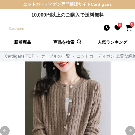
ニットカーディガン
専門通販サイト
Cardigans
10,000
円以上のご購入で送料無料
0
0
新着商品
商品を検索
人気ランキング
Cardigans TOP
›
ケーブルの一覧
›
ニットカーディガン 上質な縄
Previous slide
Ne