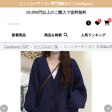
ニットカーディガン
専門通販サイト
Cardigans
10,000
円以上のご購入で送料無料
0
0
新着商品
商品を検索
人気ランキング
Cardigans TOP
›
ケーブルの一覧
›
ニットカーディガン 立体編み
Previous slide
Ne