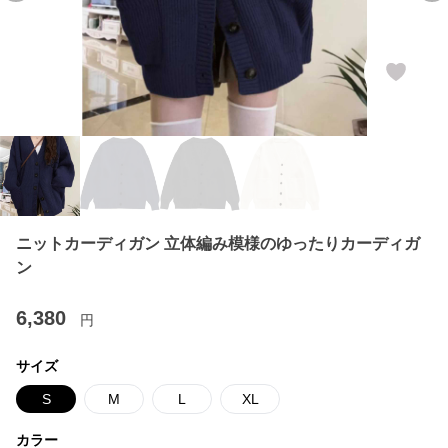
ニットカーディガン 立体編み模様のゆったりカーディガ
ン
6,380
円
サイズ
S
M
L
XL
カラー