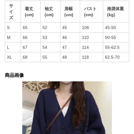
サ
着丈
袖丈
肩幅
バスト
推奨体重
イ
(cm)
(cm)
(cm)
(cm)
(kg)
ズ
S
65
52
45
106
45-50
M
66
53
46
110
50-55
L
67
54
47
114
55-62.5
XL
68
55
48
118
62.5-70
商品画像