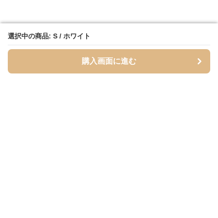
選択中の商品: S / ホワイト
選択中の商品: S / ホワイト
購入画面に進む
購入画面に進む
Cardigans
について
会社概要