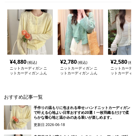
¥
4,880
¥
2,780
¥
2,580
(税込)
(税込)
(税込
ニットカーディガン ニ
ニットカーディガン ニ
ニットカーディ
ットカーディガン ふん
ットカーディガン ふん
ットカーディガ
わり優しい透かし編みカ
わり透かし編みモヘアカ
し編み軽やかシ
ーディガン
ーディガン
カーディガン
おすすめ記事一覧
手作りの温もりに包まれる幸せ♪ハンドニットカーディガン
で叶える心地よい日常おすすめ20選！一枚羽織るだけで柔
らかな着心地と温かみのある装いが楽しめます。
更新日
2026-06-18