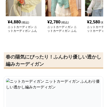
¥
4,880
¥
2,780
¥
2,580
(税込)
(税込)
(税込
ニットカーディガン ニ
ニットカーディガン ニ
ニットカーディ
ットカーディガン ふん
ットカーディガン ふん
ットカーディガ
わり優しい透かし編みカ
わり透かし編みモヘアカ
し編み軽やかシ
ーディガン
ーディガン
カーディガン
春の陽気にぴったり！ふんわり優しい透かし
編みカーディガン