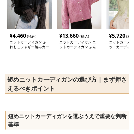
¥
4,460
¥
13,660
¥
5,720
(税込)
(税込)
(税込
ニットカーディガン ふ
ニットカーディガン ニ
ニットカーディ
わもこシャギー編みカー
ットカーディガン ふん
ットカーディガ
ディガン
わり質感 模様編み込み
リブ編み シア
ショート丈カーディガン
ィガン
短めニットカーディガンの選び方｜まず押さ
えるべきポイント
短めニットカーディガンを選ぶうえで重要な判断
基準