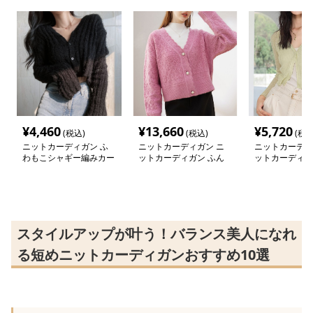
¥
4,460
¥
13,660
¥
5,720
(税込)
(税込)
(税込
ニットカーディガン ふ
ニットカーディガン ニ
ニットカーディ
わもこシャギー編みカー
ットカーディガン ふん
ットカーディガ
ディガン
わり質感 模様編み込み
リブ編み シア
ショート丈カーディガン
ィガン
スタイルアップが叶う！バランス美人になれ
る短めニットカーディガンおすすめ10選