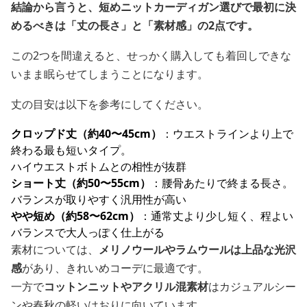
結論から言うと、短めニットカーディガン選びで最初に決
めるべきは「丈の長さ」と「素材感」の2点です。
この2つを間違えると、せっかく購入しても着回しできな
いまま眠らせてしまうことになります。
丈の目安は以下を参考にしてください。
クロップド丈（約40〜45cm）
：ウエストラインより上で
終わる最も短いタイプ。
ハイウエストボトムとの相性が抜群
ショート丈（約50〜55cm）
：腰骨あたりで終まる長さ。
バランスが取りやすく汎用性が高い
やや短め（約58〜62cm）
：通常丈より少し短く、程よい
バランスで大人っぽく仕上がる
素材については、
メリノウールやラムウールは上品な光沢
感
があり、きれいめコーデに最適です。
一方で
コットンニットやアクリル混素材
はカジュアルシー
ンや春秋の軽いはおりに向いています。