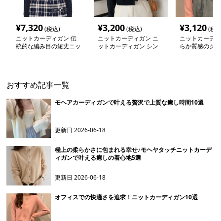
¥
7,320
¥
3,200
¥
3,120
(税込)
(税込)
(税込
ニットカーディガン 伝
ニットカーディガン ニ
ニットカーディ
統的な編み目の短丈ニッ
ットカーディガン シン
らか質感のクロ
トカーディガン
プル三つボタン クロッ
ニットカーディ
プド丈カーディガン
おすすめ記事一覧
モヘアカーディガンで叶える贅沢で上質な癒し時間10選
更新日
2026-06-18
極上の柔らかさに包まれる幸せ♪モヘヤタッチニットカーデ
ィガンで叶える癒しの着心地5選
更新日
2026-06-18
オフィスでの快適さを追求！ニットカーディガン10選