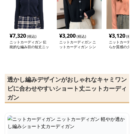
¥
7,320
¥
3,200
¥
3,120
(税込)
(税込)
(税込
ニットカーディガン 伝
ニットカーディガン ニ
ニットカーディ
統的な編み目の短丈ニッ
ットカーディガン シン
らか質感のクロ
トカーディガン
プル三つボタン クロッ
ニットカーディ
プド丈カーディガン
透かし編みデザインがおしゃれなキャミワン
ピに合わせやすいショート丈ニットカーディ
ガン