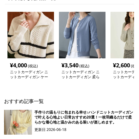
¥
4,000
¥
3,540
¥
2,600
(税込)
(税込)
(税込
ニットカーディガン ニ
ニットカーディガン ニ
ニットカーディ
ットカーディガン ケー
ットカーディガン 柔ら
ットカーディガ
ブル編み ジップアップ
か素材のシンプル上質カ
り伝わる立体編
ニット
ーディガン
ィガン
おすすめ記事一覧
手作りの温もりに包まれる幸せ♪ハンドニットカーディガン
で叶える心地よい日常おすすめ20選！一枚羽織るだけで柔
らかな着心地と温かみのある装いが楽しめます。
更新日
2026-06-18