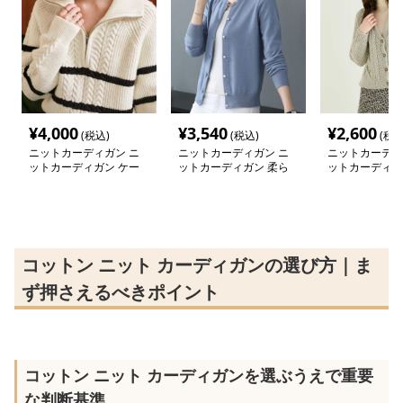
¥
4,000
¥
3,540
¥
2,600
(税込)
(税込)
(税込
ニットカーディガン ニ
ニットカーディガン ニ
ニットカーディ
ットカーディガン ケー
ットカーディガン 柔ら
ットカーディガ
ブル編み ジップアップ
か素材のシンプル上質カ
り伝わる立体編
ニット
ーディガン
ィガン
コットン ニット カーディガンの選び方｜ま
ず押さえるべきポイント
コットン ニット カーディガンを選ぶうえで重要
な判断基準