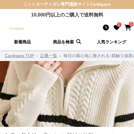
ニットカーディガン
専門通販サイト
Cardigans
10,000
円以上のご購入で送料無料
0
0
新着商品
商品を検索
人気ランキング
Cardigans TOP
›
記事一覧
›
毎日の着心地に癒される♪肌触り抜群