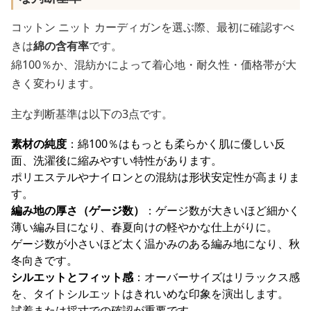
コットン ニット カーディガンを選ぶ際、最初に確認すべ
きは
綿の含有率
です。
綿100％か、混紡かによって着心地・耐久性・価格帯が大
きく変わります。
主な判断基準は以下の3点です。
素材の純度
：綿100％はもっとも柔らかく肌に優しい反
面、洗濯後に縮みやすい特性があります。
ポリエステルやナイロンとの混紡は形状安定性が高まりま
す。
編み地の厚さ（ゲージ数）
：ゲージ数が大きいほど細かく
薄い編み目になり、春夏向けの軽やかな仕上がりに。
ゲージ数が小さいほど太く温かみのある編み地になり、秋
冬向きです。
シルエットとフィット感
：オーバーサイズはリラックス感
を、タイトシルエットはきれいめな印象を演出します。
試着または採寸での確認が重要です。