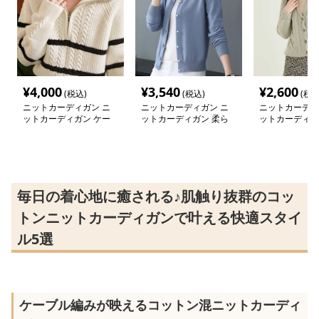
¥
4,000
¥
3,540
¥
2,600
(税込)
(税込)
(税込
ニットカーディガン ニ
ニットカーディガン ニ
ニットカーディ
ットカーディガン ケー
ットカーディガン 柔ら
ットカーディガ
ブル編み ジップアップ
か素材のシンプル上質カ
り伝わる立体編
ニット
ーディガン
ィガン
毎日の着心地に癒される♪肌触り抜群のコッ
トンニットカーディガンで叶える快適スタイ
ル5選
ケーブル編みが映えるコットン混ニットカーディ