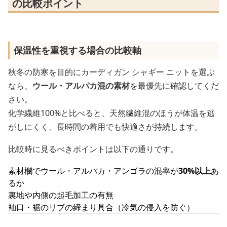
の比較ポイント
保温性を重視する場合の比較軸
秋冬の防寒を目的にカーディガン シャギー ニットを選ぶ
なら、
ウール・アルパカ混の素材
を最優先に確認してくだ
さい。
化学繊維100%と比べると、天然繊維混のほうが体温を逃
がしにくく、長時間の着用でも快適さが持続します。
比較時に見るべきポイントは以下の通りです。
素材欄でウール・アルパカ・アンゴラの混率が
30%以上
あ
るか
裏地や内側の起毛加工の有無
袖口・裾のリブの締まり具合（冷気の侵入を防ぐ）