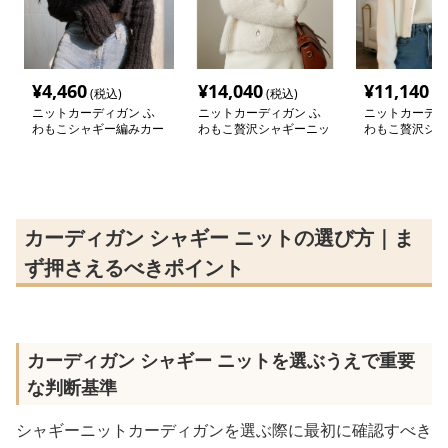
¥
4,460
¥
14,040
¥
11,140
(税込)
(税込)
(税
ニットカーディガン ふ
ニットカーディガン ふ
ニットカーディ
わもこシャギー編みカー
わもこ贅沢シャギーニッ
わもこ贅沢シャ
ディガン
トカーディガン
トカーディガン
カーディガン シャギー ニットの選び方｜ま
ず押さえるべきポイント
カーディガン シャギー ニットを選ぶうえで重要
な判断基準
シャギーニットカーディガンを選ぶ際に最初に確認すべき