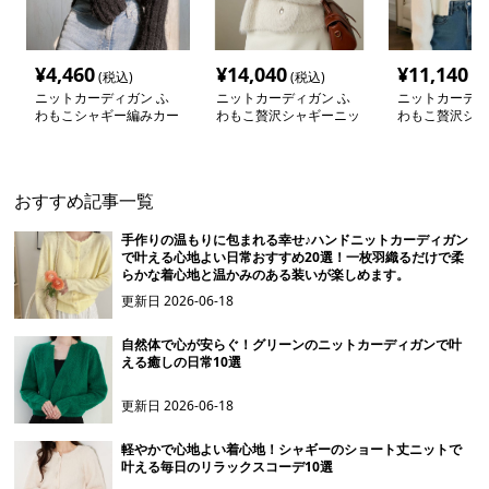
¥
4,460
¥
14,040
¥
11,140
(税込)
(税込)
(税
ニットカーディガン ふ
ニットカーディガン ふ
ニットカーディ
わもこシャギー編みカー
わもこ贅沢シャギーニッ
わもこ贅沢シャ
ディガン
トカーディガン
トカーディガン
おすすめ記事一覧
手作りの温もりに包まれる幸せ♪ハンドニットカーディガン
で叶える心地よい日常おすすめ20選！一枚羽織るだけで柔
らかな着心地と温かみのある装いが楽しめます。
更新日
2026-06-18
自然体で心が安らぐ！グリーンのニットカーディガンで叶
える癒しの日常10選
更新日
2026-06-18
軽やかで心地よい着心地！シャギーのショート丈ニットで
叶える毎日のリラックスコーデ10選